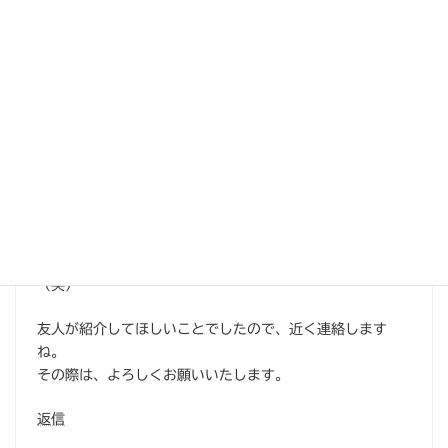
返信
＠YK
より:
2024年9月22日 6:03 PM
こんにちは。予算内でこちらの希望通りの車で、更にメン
テナンス（タイヤ交換など）も行っていただきありがとう
ございました。今、友人と山登りに夢中で、先日も相棒
（クロスビー）と一緒に快適ドライブで行ってきました
（笑）
友人が紹介してほしいことでしたので、近く連絡します
ね。
その際は、よろしくお願いいたします。
返信