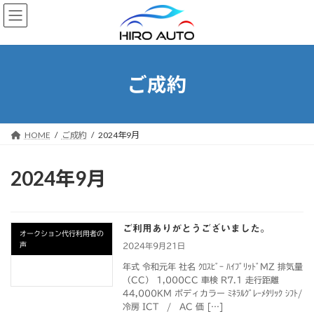
コ
ナ
ン
ビ
テ
ゲ
ン
ー
ツ
シ
へ
ョ
ご成約
ス
ン
キ
に
ッ
移
プ
動
HOME
ご成約
2024年9月
2024年9月
ご利用ありがとうございました。
オークション代行利用者の
声
2024年9月21日
年式 令和元年 社名 ｸﾛｽﾋﾞｰ ﾊｲﾌﾞﾘｯﾄﾞMZ 排気量
（CC） 1,000CC 車検 R7.1 走行距離
44,000KM ボディカラー ﾐﾈﾗﾙｸﾞﾚｰﾒﾀﾘｯｸ ｼﾌﾄ/
冷房 ICT / AC 価 […]